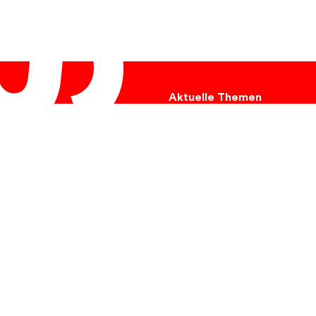
Aktuelle Themen
Ukraine
Hungersnot
Umweltschutz
Tiere
Krebs
Kinder
Flucht
Behinderung
Soziales