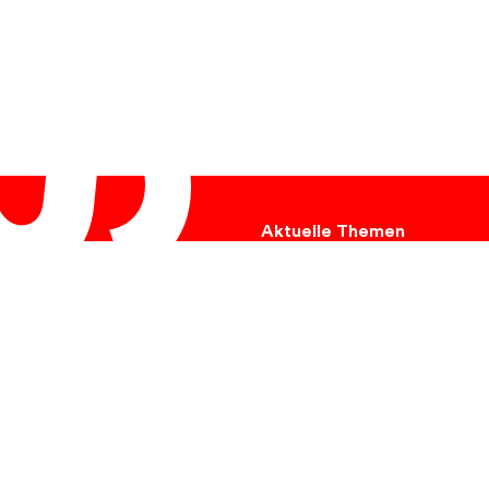
Aktuelle Themen
Ukraine
Hungersnot
Umweltschutz
Tiere
Krebs
Kinder
Flucht