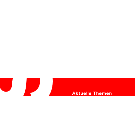
Aktuelle Themen
Ukraine
Hungersnot
Umweltschutz
Tiere