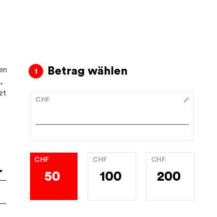
Betrag wählen
en
,
zt
CHF
CHF
CHF
CHF
50
100
200