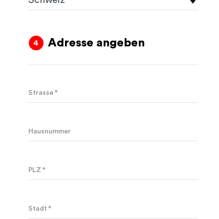
Adresse angeben
Strasse *
Hausnummer
PLZ *
Stadt *