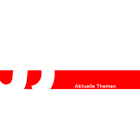
Aktuelle Themen
Ukraine
Hungersnot
Umweltschutz
Tiere
Krebs