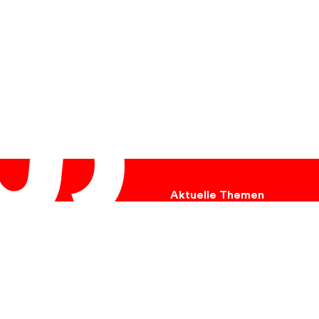
Aktuelle Themen
Ukraine
Hungersnot
Umweltschutz
Tiere
Krebs