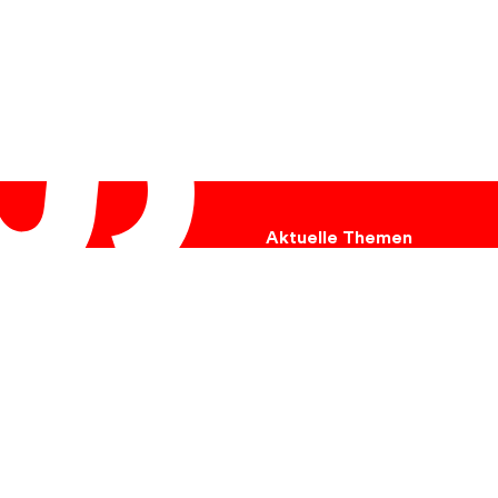
Aktuelle Themen
Ukraine
Hungersnot
Umweltschutz
Tiere
Krebs
Kinder
Flucht