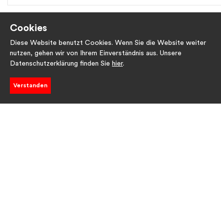
Cookies
Diese Website benutzt Cookies. Wenn Sie die Website weiter
nutzen, gehen wir von Ihrem Einverständnis aus. Unsere
Datenschutzerklärung finden Sie
hier
.
Verstanden
Filter anzeigen
Projektträger
SAM GLOBAL
Verein
Wir dienen (serve) Menschen verschiedener Kulturen und Religione
nachhaltiger und ganzheitlicher Entwicklungszusammenarbeit in de
Bereichen Grund- und Berufsbildung, medizinische Bildung und ...