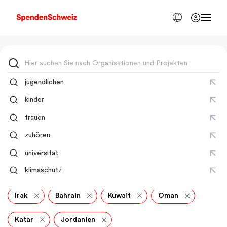
jugendlichen
Suchergebnisse
kinder
128 Ergebnisse gefunden
frauen
zuhören
Jemen
Israel
Libanon
Syrien
universität
klimaschutz
Palästina
Saudi-Arabien
Vereinigte Arabische E
Irak
Bahrain
Kuwait
Oman
Katar
Jordanien