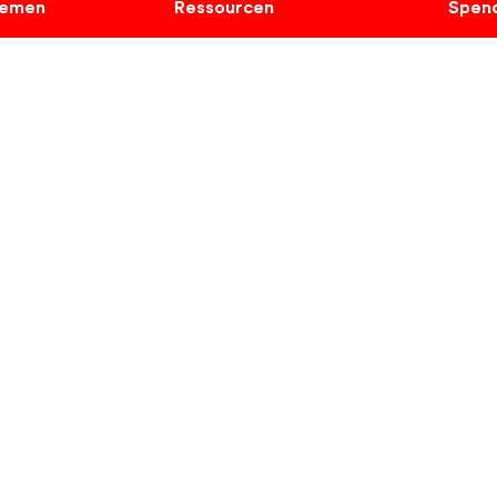
hemen
Ressourcen
Spen
Stiftungsplattform
Projekte
Spendenmagazin
Registri
The Philanthropist
Login
fe