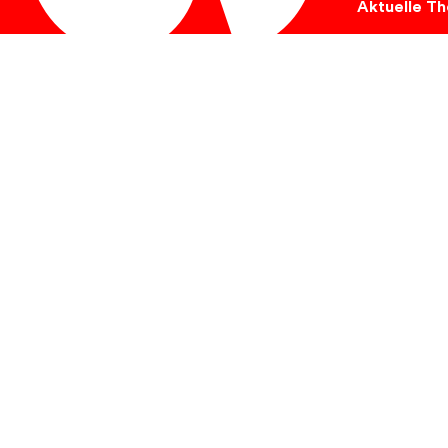
Aktuelle T
Ukraine
Hungersnot
Umweltschutz
Tiere
Krebs
Kinder
Flucht
Behinderung
Soziales
Kirche
Entwicklungshil
Forschung
Sport