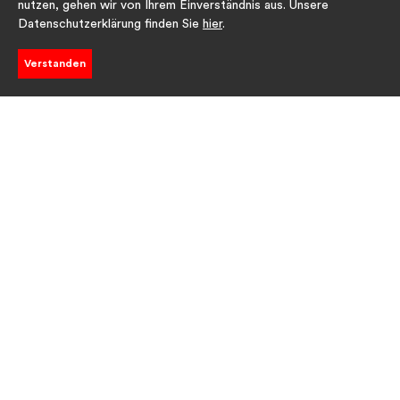
nutzen, gehen wir von Ihrem Einverständnis aus. Unsere
Datenschutzerklärung finden Sie
hier
.
Verstanden
Aktuelle Themen
Ukraine
Hungersnot
Umweltschutz
Tiere
Krebs
Kinder
Flucht
Behinderung
Soziales
Kirche